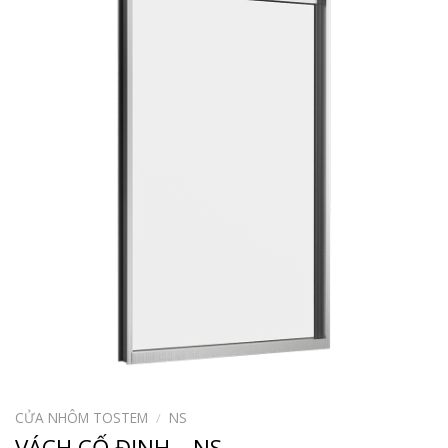
CỬA NHÔM TOSTEM
/
NS
VÁCH CỐ ĐỊNH – NS