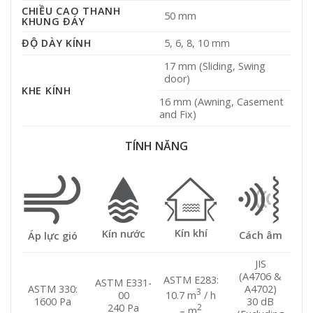
CHIỀU CAO THANH
50 mm
KHUNG ĐÁY
ĐỘ DÀY KÍNH
5, 6, 8, 10 mm
17 mm (Sliding, Swing
door)
KHE KÍNH
16 mm (Awning, Casement
and Fix)
TÍNH NĂNG
Kín khí
Kín nước
Cách âm
Áp lực gió
JIS
(A4706 &
ASTM E283:
ASTM E331-
ASTM 330:
A4702)
3
10.7 m
/ h
00
1600 Pa
30 dB
2
240 Pa
– m