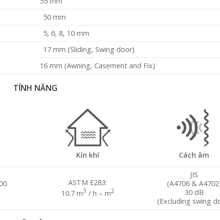
55 mm
50 mm
5, 6, 8, 10 mm
17 mm (Sliding, Swing door)
16 mm (Awning, Casement and Fix)
TÍNH NĂNG
Kín khí
Cách âm
JIS
ASTM E283:
00
(A4706 & A4702
3
2
30 dB
10.7 m
/ h – m
(Excluding swing d