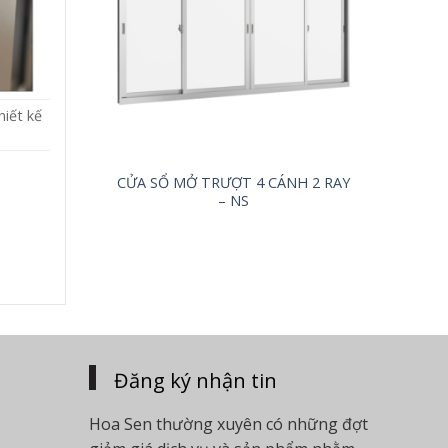
iết kế
CỬA SỔ MỞ TRƯỢT 4 CÁNH 2 RAY
– NS
Đăng ký nhận tin
Hoa Sen thường xuyên có những đợt