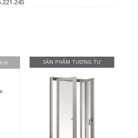
.221.245
SẢN PHẨM TƯƠNG TỰ
 (0)
ác