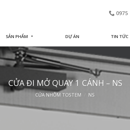
0975 
SẢN PHẨM
DỰ ÁN
TIN TỨC
CỬA ĐI MỞ QUAY 1 CÁNH – NS
CỬA NHÔM TOSTEM
/
NS