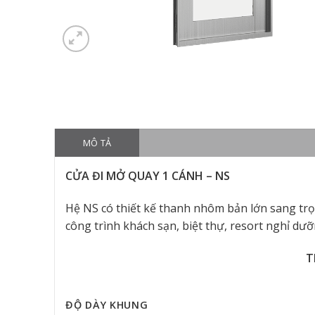
MÔ TẢ
CỬA ĐI MỞ QUAY 1 CÁNH – NS
Hệ NS có thiết kế thanh nhôm bản lớn sang trọ
công trình khách sạn, biệt thự, resort nghỉ dư
T
ĐỘ DÀY KHUNG