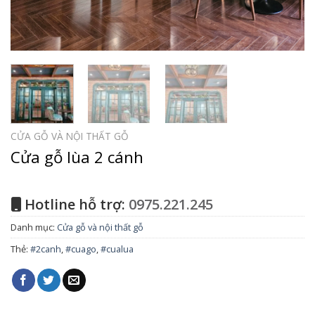
CỬA GỖ VÀ NỘI THẤT GỖ
Cửa gỗ lùa 2 cánh
Hotline hỗ trợ:
0975.221.245
Danh mục:
Cửa gỗ và nội thất gỗ
Thẻ:
#2canh
,
#cuago
,
#cualua