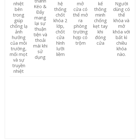
thanh
nhiệt
hệ
mở
kế
Người
Kéo &
bên
thống
cửa có
thông
dùng có
Đẩy
trong
chốt
thể mở
minh
thể
mang
giúp
khóa 2
ra
chống
khóa và
lại sự
chống lạ
lớp,
phòng
kẹt tay
mở
thuận
ảnh
chốt
trường
khi
khóa với
tiện và
hưởng
cửa
hợp có
đóng
bất kì
thoải
của môi
hình
trộm
cửa
chiều
mái khi
trường,
lưỡi
khóa
sử
mối mọt
liềm
nào.
dụng
và sự
truyền
nhiệt