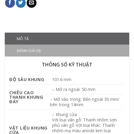
MÔ TẢ
ĐÁNH GIÁ (0)
THÔNG SỐ KỸ THUẬT
ĐỘ SÂU KHUNG
101.6 mm
– Mở ra ngoài: 50 mm
CHIỀU CAO
THANH KHUNG
– Mở vào trong: Bên ngoài 30 mm/
ĐÁY
bên trong 14mm
– Khung cửa
Với loại vân gỗ: Thanh nhôm sơn
phủ vân gỗ Với loại khác: Thanh
VẬT LIỆU KHUNG
nhôm mạ màu anode kim loại
CỬA