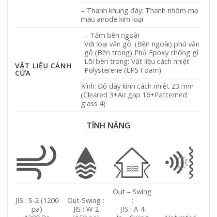
– Thanh khung đáy: Thanh nhôm mạ
màu anode kim loại
– Tấm bên ngoài
Với loại vân gỗ: (Bên ngoài) phủ vân
gỗ (Bên trong) Phủ Epoxy chống gỉ
Lõi bên trong: Vật liệu cách nhiệt
VẬT LIỆU CÁNH
Polysterene (EPS Foam)
CỬA
Kính: Độ dày kính cách nhiệt 23 mm
(Cleared 3+Air gap 16+Patterned
glass 4)
TÍNH NĂNG
Out – Swing
JIS : S-2 (1200
Out-Swing :
:
pa)
JIS : W-2
JIS : A-4