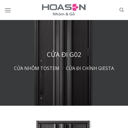
Skip
to
content
CỬA ĐI G02
CỬA NHÔM TOSTEM
/
CỬA ĐI CHÍNH GIESTA