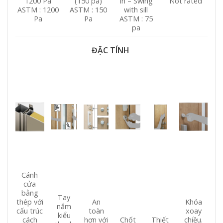
1200 Pa
(150 pa)
In – Swing
Not rated
ASTM : 1200
ASTM : 150
with sill
Pa
Pa
ASTM : 75
pa
ĐẶC TÍNH
Cánh
cửa
bằng
Tay
thép với
An
Khóa
nắm
cấu trúc
toàn
xoay
kiểu
cách
hơn với
Chốt
Thiết
chiều.