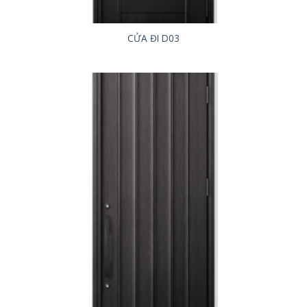
CỬA ĐI D03