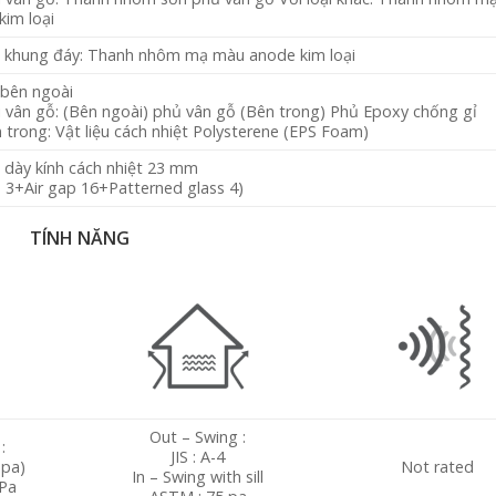
kim loại
 khung đáy: Thanh nhôm mạ màu anode kim loại
bên ngoài
ại vân gỗ: (Bên ngoài) phủ vân gỗ (Bên trong) Phủ Epoxy chống gỉ
 trong: Vật liệu cách nhiệt Polysterene (EPS Foam)
ộ dày kính cách nhiệt 23 mm
d 3+Air gap 16+Patterned glass 4)
TÍNH NĂNG
Out – Swing :
:
JIS : A-4
 pa)
Not rated
In – Swing with sill
Pa