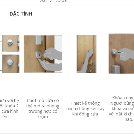
ASTM : 75 pa
ĐẶC TÍNH
Khóa xoay 
hơn với hệ
Chốt mở cửa có
Thiết kế thông
Người dùng
ốt khóa 2
thể mở ra phòng
minh chống kẹt tay
khóa và m
t cửa hình
trường hợp có
khi đóng cửa
với bất kì ch
 liềm
trộm
nào.