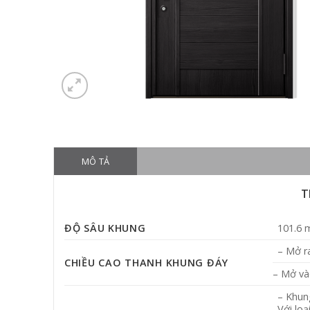
MÔ TẢ
T
ĐỘ SÂU KHUNG
101.6
– Mở r
CHIỀU CAO THANH KHUNG ĐÁY
– Mở và
– Khun
Với lo