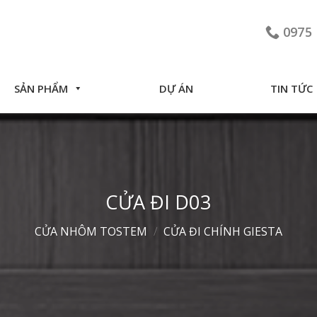
0975 
SẢN PHẨM
DỰ ÁN
TIN TỨC
CỬA ĐI D03
CỬA NHÔM TOSTEM
/
CỬA ĐI CHÍNH GIESTA