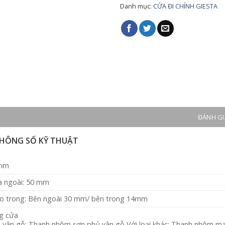
Danh mục:
CỬA ĐI CHÍNH GIESTA
ĐÁNH GIÁ
HÔNG SỐ KỸ THUẬT
 mm
a ngoài: 50 mm
o trong: Bên ngoài 30 mm/ bên trong 14mm
g cửa
ại vân gỗ: Thanh nhôm sơn phủ vân gỗ Với loại khác: Thanh nhôm m