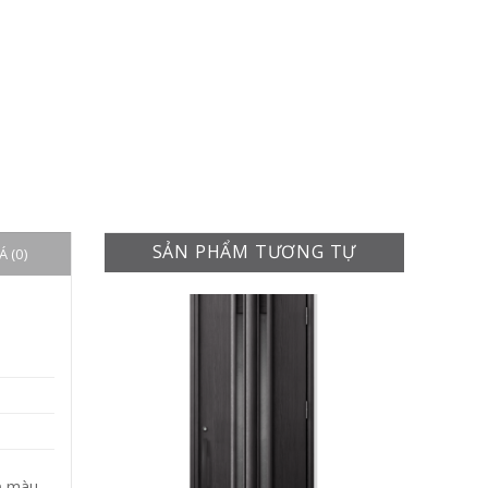
SẢN PHẨM TƯƠNG TỰ
 (0)
ạ màu