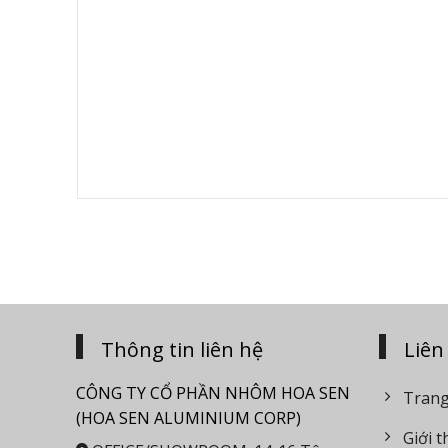
Thông tin liên hệ
Liên
CÔNG TY CỔ PHẦN NHÔM HOA SEN
Trang
(HOA SEN ALUMINIUM CORP)
Giới t