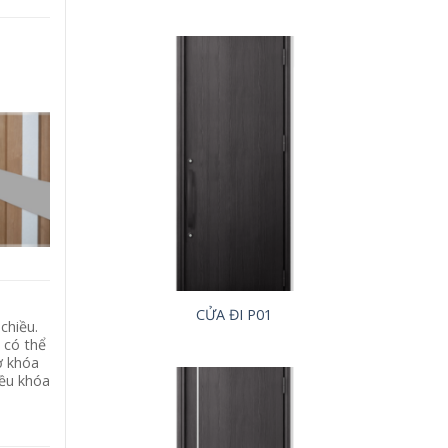
CỬA ĐI P01
chiều.
 có thể
ở khóa
iều khóa