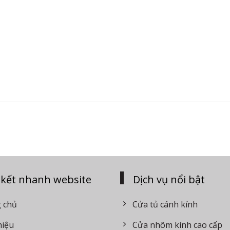
 kết nhanh website
Dịch vụ nổi bật
 chủ
Cửa tủ cánh kính
hiệu
Cửa nhôm kính cao cấp