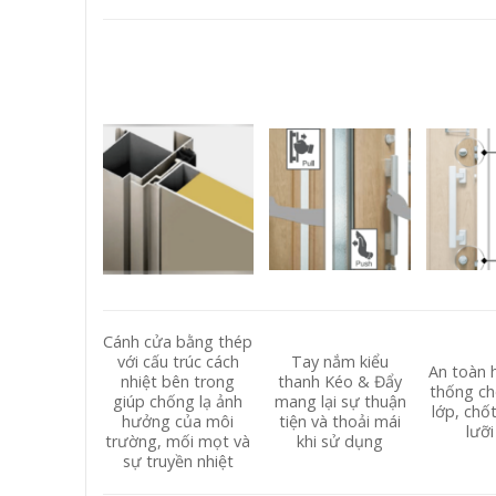
Cánh cửa bằng thép
với cấu trúc cách
Tay nắm kiểu
An toàn 
nhiệt bên trong
thanh Kéo & Đẩy
thống ch
giúp chống lạ ảnh
mang lại sự thuận
lớp, chố
hưởng của môi
tiện và thoải mái
lưỡi
trường, mối mọt và
khi sử dụng
sự truyền nhiệt