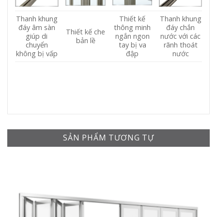
Thanh khung
Thiết kế
Thanh khung
đáy âm sàn
thông minh
đáy chắn
Thiết kế che
giúp di
ngắn ngon
nước với các
bản lề
chuyển
tay bị va
rãnh thoát
không bị vấp
đập
nước
SẢN PHẨM TƯƠNG TỰ