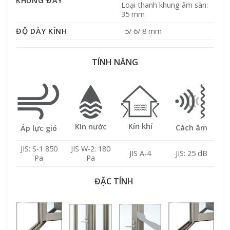
KHUNG ĐÁY
Loại thanh khung âm sàn:
35 mm
ĐỘ DÀY KÍNH
5/ 6/ 8 mm
TÍNH NĂNG
Kín khí
Kín nước
Cách âm
Áp lực gió
JIS: S-1 850
JIS W-2: 180
JIS A-4
JIS: 25 dB
Pa
Pa
ĐẶC TÍNH