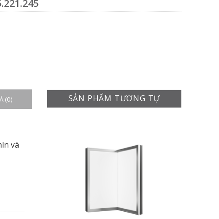
.221.245
SẢN PHẨM TƯƠNG TỰ
 (0)
ìn và