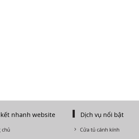
 kết nhanh website
Dịch vụ nổi bật
 chủ
Cửa tủ cánh kính