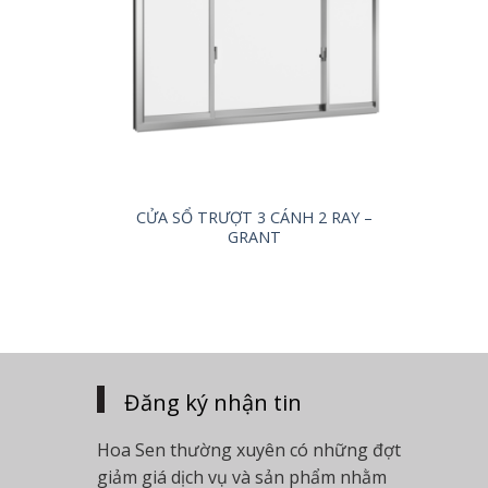
CỬA SỔ TRƯỢT 3 CÁNH 2 RAY –
GRANT
Đăng ký nhận tin
Hoa Sen thường xuyên có những đợt
giảm giá dịch vụ và sản phẩm nhằm