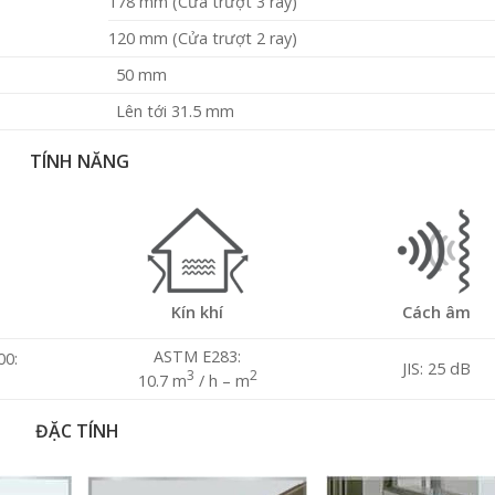
178 mm (Cửa trượt 3 ray)
120 mm (Cửa trượt 2 ray)
50 mm
Lên tới 31.5 mm
TÍNH NĂNG
Kín khí
Cách âm
ASTM E283:
00:
JIS: 25 dB
3
2
10.7 m
/ h – m
ĐẶC TÍNH