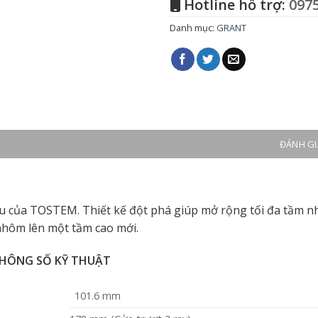
Hotline hỗ trợ:
0975
Danh mục:
GRANT
ĐÁNH GIÁ
 của TOSTEM. Thiết kế đột phá giúp mở rộng tối đa tầm nh
nhôm lên một tầm cao mới.
HÔNG SỐ KỸ THUẬT
101.6 mm