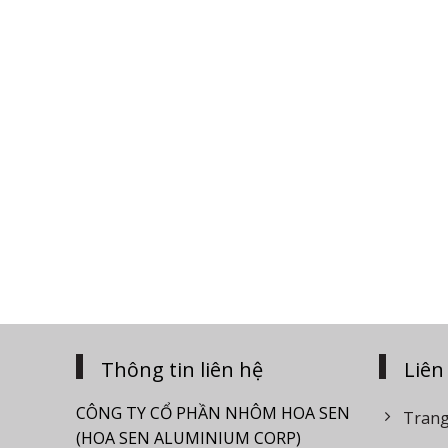
Thông tin liên hệ
Liên
CÔNG TY CỔ PHẦN NHÔM HOA SEN
Trang
(HOA SEN ALUMINIUM CORP)