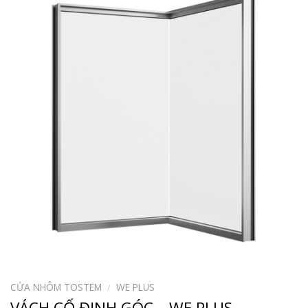
CỬA NHÔM TOSTEM
/
WE PLUS
VÁCH CỐ ĐỊNH GÓC – WE PLUS