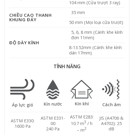
104 mm (Cửa trượt 3 ray)
35 mm
CHIỀU CAO THANH
KHUNG ĐÁY
50 mm (Mọi loại cửa trượt)
5, 6, 8 mm (Cánh: khe kính
đơn 11mm)
ĐỘ DÀY KÍNH
8-13.52mm (Cánh: khe kính
dán 17mm)
TÍNH NĂNG
Kín khí
Kín nước
Cách âm
Áp lực gió
ASTM E283:
ASTM E331-
JIS (A4706 &
ASTM E330:
3
10.7 m
/ h
00
A4702): 25
1600 Pa
2
240 Pa
dB
– m