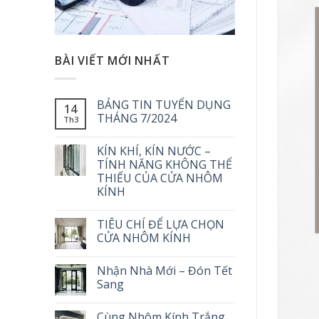
BÀI VIẾT MỚI NHẤT
BẢNG TIN TUYỂN DỤNG
14
THÁNG 7/2024
Th3
KÍN KHÍ, KÍN NƯỚC –
TÍNH NĂNG KHÔNG THỂ
THIẾU CỦA CỬA NHÔM
KÍNH
TIÊU CHÍ ĐỂ LỰA CHỌN
CỬA NHÔM KÍNH
Nhận Nhà Mới – Đón Tết
Sang
Cùng Nhôm Kính Trắng