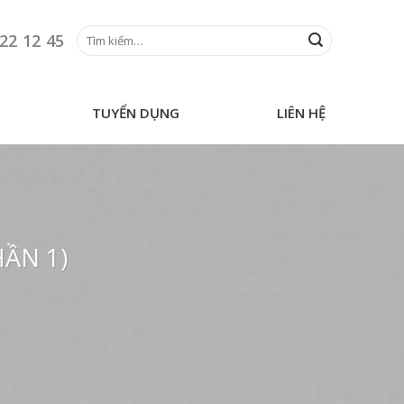
Tìm
22 12 45
kiếm:
TUYỂN DỤNG
LIÊN HỆ
ẦN 1)