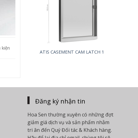
 kiện
ATIS CASEMENT CAM LATCH 1
Đăng ký nhận tin
Hoa Sen thường xuyên có những đợt
giảm giá dịch vụ và sản phẩm nhằm
tri ân đến Quý Đối tác & Khách hàng.
Hãy để lại địa chỉ email, chùng tôi sẽ