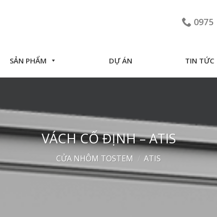
0975 
SẢN PHẨM
DỰ ÁN
TIN TỨC
VÁCH CỐ ĐỊNH – ATIS
CỬA NHÔM TOSTEM
/
ATIS