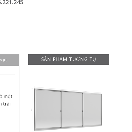
.221.245
SẢN PHẨM TƯƠNG TỰ
 (0)
là một
 trải