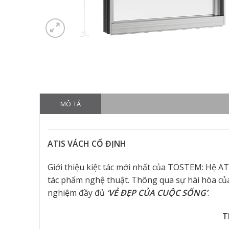
MÔ TẢ
ATIS VÁCH CỐ ĐỊNH
Giới thiệu kiệt tác mới nhất của TOSTEM: Hệ AT
tác phẩm nghệ thuật. Thông qua sự hài hòa của 
nghiệm đầy đủ
‘VẺ ĐẸP CỦA CUỘC SỐNG’
.
T