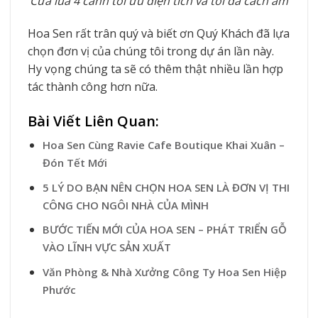
Cửa lùa 4 cánh tối ưu diện tích và tối đa cách âm
Hoa Sen rất trân quý và biết ơn Quý Khách đã lựa
chọn đơn vị của chúng tôi trong dự án lần này.
Hy vọng chúng ta sẽ có thêm thật nhiều lần hợp
tác thành công hơn nữa.
Bài Viết Liên Quan:
Hoa Sen Cùng Ravie Cafe Boutique Khai Xuân –
Đón Tết Mới
5 LÝ DO BẠN NÊN CHỌN HOA SEN LÀ ĐƠN VỊ THI
CÔNG CHO NGÔI NHÀ CỦA MÌNH
BƯỚC TIẾN MỚI CỦA HOA SEN – PHÁT TRIỂN GỖ
VÀO LĨNH VỰC SẢN XUẤT
Văn Phòng & Nhà Xưởng Công Ty Hoa Sen Hiệp
Phước