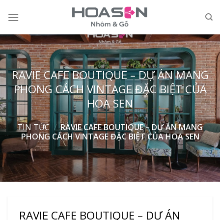
Skip
to
content
RAVIE CAFE BOUTIQUE – DỰ ÁN MANG
PHONG CÁCH VINTAGE ĐẶC BIỆT CỦA
HOA SEN
TIN TỨC
/
RAVIE CAFE BOUTIQUE – DỰ ÁN MANG
PHONG CÁCH VINTAGE ĐẶC BIỆT CỦA HOA SEN
RAVIE CAFE BOUTIQUE – DỰ ÁN