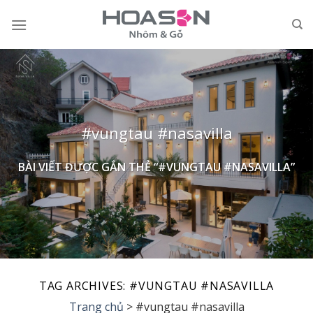
Skip
to
content
#vungtau #nasavilla
BÀI VIẾT ĐƯỢC GẮN THẺ “#VUNGTAU #NASAVILLA”
TAG ARCHIVES:
#VUNGTAU #NASAVILLA
Trang chủ
>
#vungtau #nasavilla