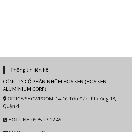
Thông tin liên hệ
CÔNG TY CỔ PHẦN NHÔM HOA SEN (HOA SEN
ALUMINIUM CORP)
OFFICE/SHOWROOM: 14-16 Tôn Đản, Phường 13,
Quận 4
HOTLINE: 0975 22 12 45