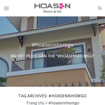
Skip
to
content
#hoasennhomgo
BÀI VIẾT ĐƯỢC GẮN THẺ “#HOASENNHOMGO”
TAG ARCHIVES:
#HOASENNHOMGO
Trang chủ
>
#hoasennhomgo