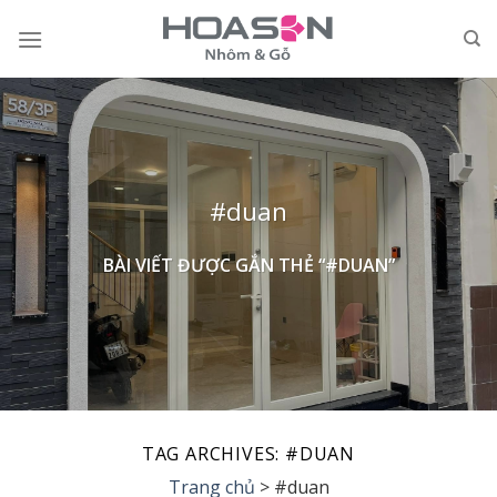
Skip
to
content
#duan
BÀI VIẾT ĐƯỢC GẮN THẺ “#DUAN”
TAG ARCHIVES:
#DUAN
Trang chủ
>
#duan