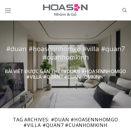
Skip
to
content
#duan #hoasennhomgo #villa #quan7
#cuanhomkinh
BÀI VIẾT ĐƯỢC GẮN THẺ “#DUAN #HOASENNHOMGO
#VILLA #QUAN7 #CUANHOMKINH”
TAG ARCHIVES:
#DUAN #HOASENNHOMGO
#VILLA #QUAN7 #CUANHOMKINH