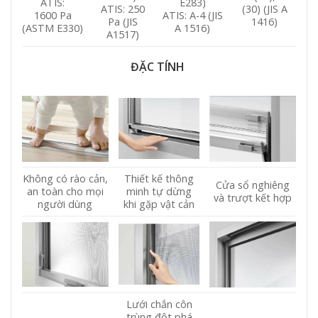
ATIS:
E283)
ATIS: 250
(30) (JIS A
1600 Pa
ATIS: A-4 (JIS
Pa (JIS
1416)
(ASTM E330)
A 1516)
A1517)
ĐẶC TÍNH
Không có rào cản,
Thiết kế thông
Cửa sổ nghiêng
an toàn cho mọi
minh tự dừng
và trượt kết hợp
người dùng
khi gặp vật cản
Lưới chắn côn
trùng đột phá