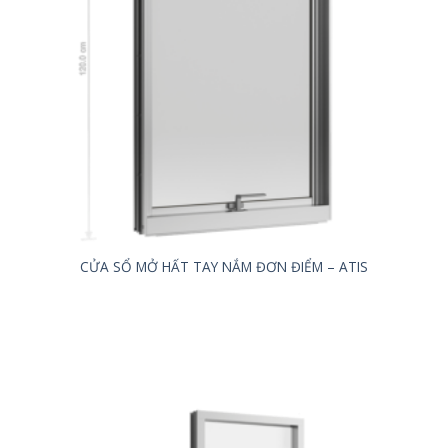
CỬA SỔ MỞ HẤT TAY NẮM ĐƠN ĐIỂM – ATIS